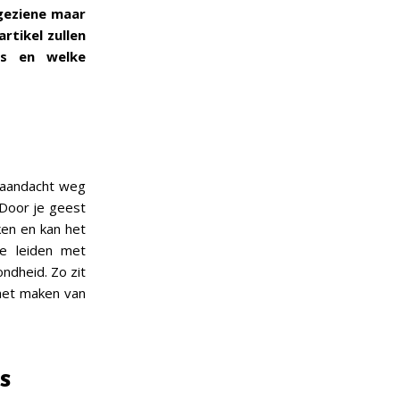
geziene maar
artikel zullen
es en welke
e aandacht weg
 Door je geest
ken en kan het
te leiden met
ondheid. Zo zit
 het maken van
es