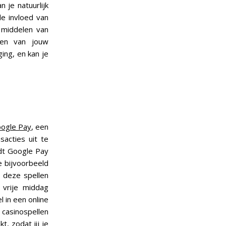
 je natuurlijk
e invloed van
 middelen van
len van jouw
ing, en kan je
ogle Pay
, een
sacties uit te
edt Google Pay
e bijvoorbeeld
 deze spellen
 vrije middag
 in een online
 casinospellen
, zodat jij je