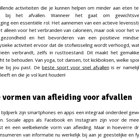
hillende activiteiten die je kunnen helpen om minder aan eten t
n bij het afvallen. Wanneer het gaat om gewichtsver
ing een essentiële rol. Het aannemen van een actieve levensstijl
et alleen voor het verbranden van calorieën, maar ook voor het 
 gezondheid en het bevorderen van een positieve mindse
ysieke activiteit ervoor dat de stofwisseling wordt verhoogd, wa
rieën verbrandt, zelfs in rusttoestand. Dit maakt het gemakke
t te behouden. Van yoga, tot dansen, tot kickboksen, welke sport
ie bij jou past. De
beste sport voor snel afvallen
is er namelij
leeft en die je vol kunt houden!
e vormen van afleiding voor afvallen
le tijdperk zijn smartphones en apps een integraal onderdeel ge
ven. Sociale apps als Facebook en Instagram zijn voor de me
ost en een welbekende vorm van afleiding. Maar in hoeverre dr
onsumeren van informatie nu werkelijk bij aan je geestelijke en fy