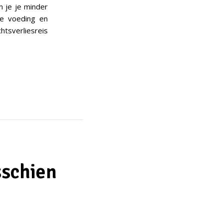
n je je minder
e voeding en
htsverliesreis
sschien