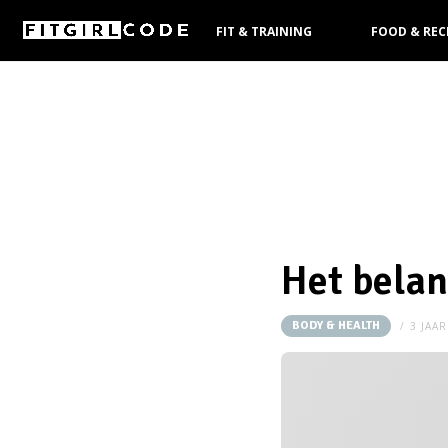
FIT & TRAINING
FOOD & REC
KOOPGIDS
Het belan
BODY & HEALTH
3 JAA