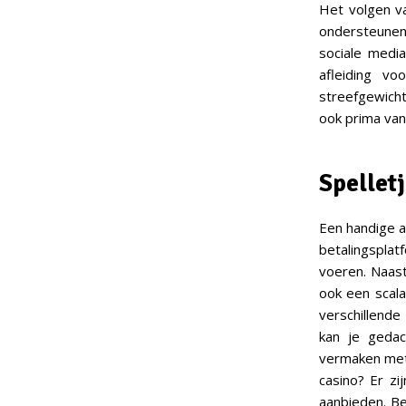
Het volgen va
ondersteunen
sociale medi
afleiding v
streefgewicht
ook prima van
Spellet
Een handige a
betalingsplat
voeren. Naast
ook een scala
verschillend
kan je gedac
vermaken met 
casino? Er zi
aanbieden. Be