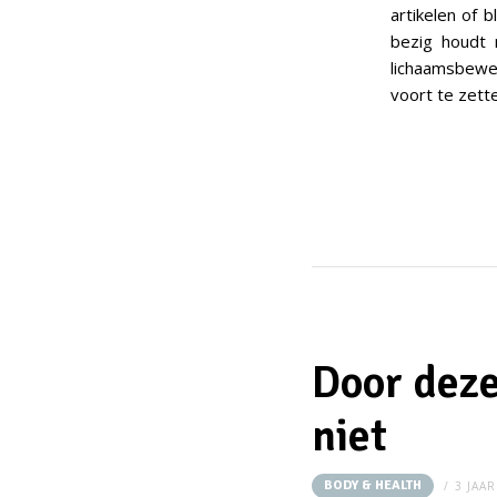
artikelen of 
bezig houdt 
lichaamsbeweg
voort te zett
Door deze
niet
BODY & HEALTH
3 JAA