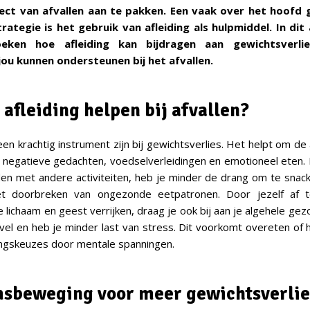
ect van afvallen aan te pakken. Een vaak over het hoofd 
rategie is het gebruik van afleiding als hulpmiddel. In dit 
eken hoe afleiding kan bijdragen aan gewichtsverli
 jou kunnen ondersteunen bij het afvallen.
 afleiding helpen bij afvallen?
 een krachtig instrument zijn bij gewichtsverlies. Het helpt om d
negatieve gedachten, voedselverleidingen en emotioneel eten.
en met andere activiteiten, heb je minder de drang om te snac
et doorbreken van ongezonde eetpatronen. Door jezelf af 
ie lichaam en geest verrijken, draag je ook bij aan je algehele gez
e vel en heb je minder last van stress. Dit voorkomt overeten of
ingskeuzes door mentale spanningen.
sbeweging voor meer gewichtsverli