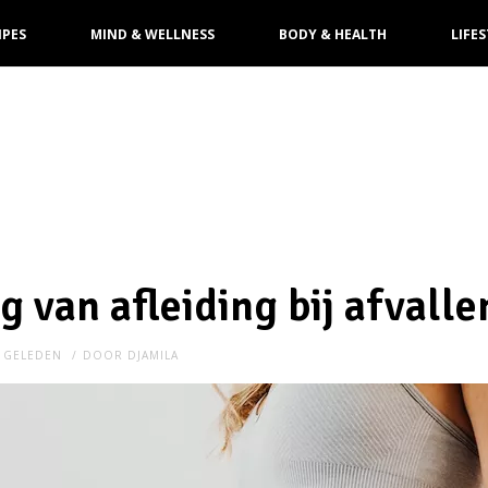
IPES
MIND & WELLNESS
BODY & HEALTH
LIFES
g van afleiding bij afvalle
R GELEDEN
DOOR
DJAMILA