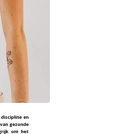
discipline en
 van gezonde
grijk om het