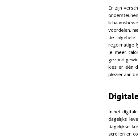
Er zijn versc
ondersteune
lichaamsbeweg
voordelen, ni
de algehele
regelmatige f
je meer calo
gezond gewich
kies er één d
plezier aan be
Digital
In het digita
dagelijks le
dagelijkse k
scrollen en c