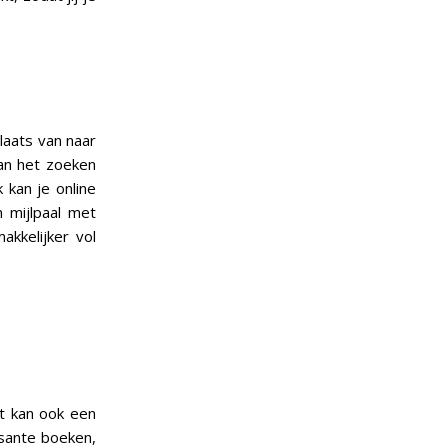
laats van naar
aan het zoeken
 kan je online
 mijlpaal met
akkelijker vol
t kan ook een
essante boeken,