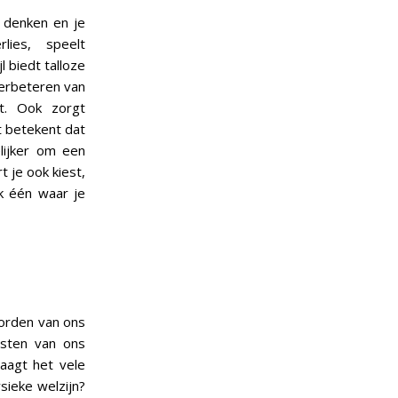
e denken en je
lies, speelt
 biedt talloze
verbeteren van
t. Ook zorgt
t betekent dat
lijker om een
 je ook kiest,
k één waar je
worden van ons
esten van ons
aagt het vele
sieke welzijn?