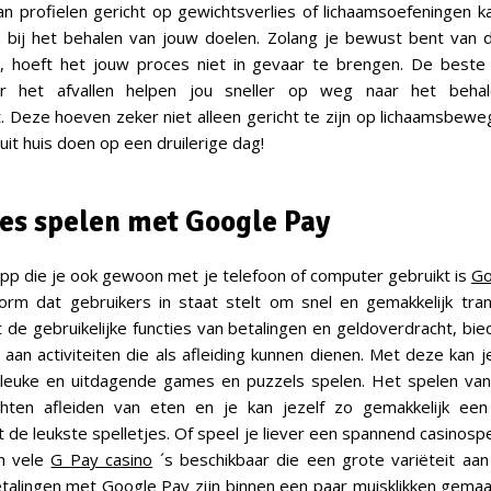
n profielen gericht op gewichtsverlies of lichaamsoefeningen kan
 bij het behalen van jouw doelen. Zolang je bewust bent van d
a, hoeft het jouw proces niet in gevaar te brengen. De beste
oor het afvallen helpen jou sneller op weg naar het beha
. Deze hoeven zeker niet alleen gericht te zijn op lichaamsbeweg
uit huis doen op een druilerige dag!
jes spelen met Google Pay
pp die je ook gewoon met je telefoon of computer gebruikt is
Go
form dat gebruikers in staat stelt om snel en gemakkelijk tran
 de gebruikelijke functies van betalingen en geldoverdracht, bi
 aan activiteiten die als afleiding kunnen dienen. Met deze kan j
e leuke en uitdagende games en puzzels spelen. Het spelen van
hten afleiden van eten en je kan jezelf zo gemakkelijk een
de leukste spelletjes. Of speel je liever een spannend casinospel
jn vele
G Pay casino
´s beschikbaar die een grote variëteit aan
talingen met Google Pay zijn binnen een paar muisklikken gemaakt