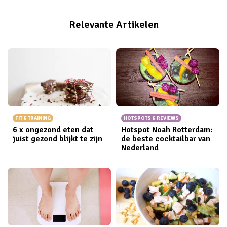
komt. Op #FITGIRLCODE HQ word ik ook wel de Salade
Koningin genoemd, dus je begrijpt dat mijn hart sneller
Relevante Artikelen
gaat kloppen van alle easy&quick salade-producten
die ze tegenwoordig hebben. Een salade saai? Nee
man! Ik maak er echt een feestje van! Dat is ook
precies wat ik heb gedaan tijdens de AH salade-4-
daagse. Met een beetje hulp van het saladeschap van
de Appie tover je iedere dag een andere salade op
bord. Check hieronder welke salades ik allemaal heb
gegeten en laat je inspireren voor een heus
FIT & TRAINING
HOTSPOTS & REVIEWS
saladefeestje.
6 x ongezond eten dat
Hotspot Noah Rotterdam:
juist gezond blijkt te zijn
de beste cocktailbar van
Nederland