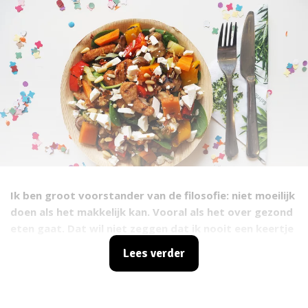
Ik ben groot voorstander van de filosofie: niet moeilijk
doen als het makkelijk kan. Vooral als het over gezond
eten gaat. Dat wil niet zeggen dat ik nooit een keertje
uitgebreid kook, maar doorgaans word ik er heel
Lees verder
gelukkig van als mijn maaltijden in 5, maximaal 7
minuten op tafel staan. Mijn grote vriend Albert Heijn
begrijpt dit. Vooral als het op het saladeschap aan