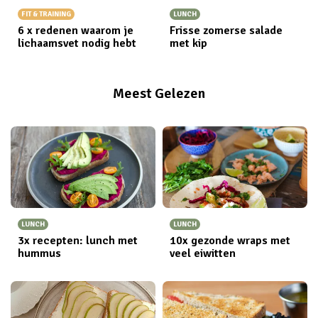
FIT & TRAINING
LUNCH
6 x redenen waarom je
Frisse zomerse salade
lichaamsvet nodig hebt
met kip
Meest Gelezen
LUNCH
LUNCH
3x recepten: lunch met
10x gezonde wraps met
hummus
veel eiwitten