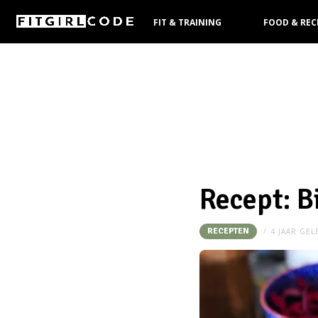
FIT & TRAINING
FOOD & REC
KOOPGIDS
Recept: B
RECEPTEN
4 JAAR GE