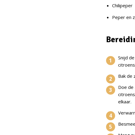
Chilipeper
Peper en 
Bereidi
Snijd d
citroens
Bak de z
Doe de 
citroen
elkaar.
Verwarm
Besmeer
Meng nu