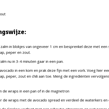
zout
ngswijze:
e zalm in blokjes van ongeveer 1 cm en besprenkel deze met een 
ap, peper en zout.
alm nu in 3-4 minuten gaar in een pan.
avocado in een kom en prak deze fijn met een vork. Voeg hier ee
sap, peper, zout en chili aan toe. Meng de ingrediënten vervolge
 de wraps in een pan of in de magnetron
 de wraps met de avocado spread en verdeel de waterkers en 
 de Griekse yoghurt met een scheutje citroensap en wat peper e