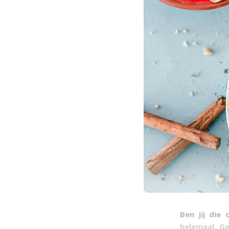
Ben jij die
helemaal. Ge