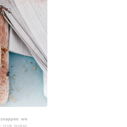
t snappen we
n stuk leuker