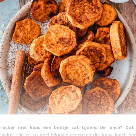
 cracker met kaas een beetje zat tijdens de lunch? Da
lukkig zijn er zo veel lekkere recepten die jouw lunch ee