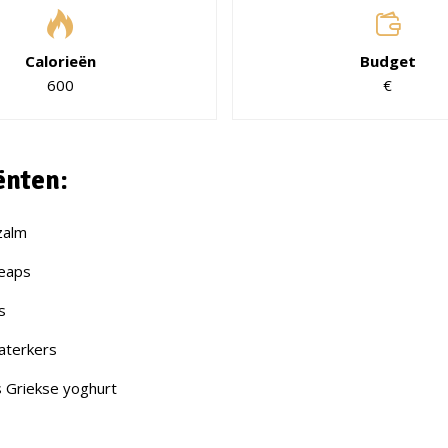
Calorieën
Budget
600
€
ënten:
zalm
weaps
s
aterkers
s Griekse yoghurt