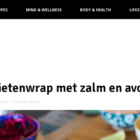
IPES
MIND & WELLNESS
BODY & HEALTH
LIFES
ietenwrap met zalm en av
LEDEN
DOOR
CHLOE