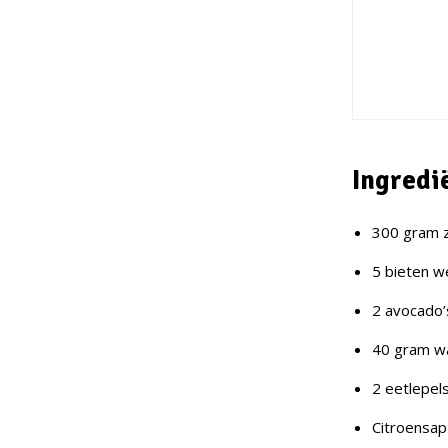
Ingredi
300 gram 
5 bieten 
2 avocado’
40 gram w
2 eetlepel
Citroensap