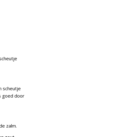
scheutje
n scheutje
ns goed door
de zalm.
n zout.