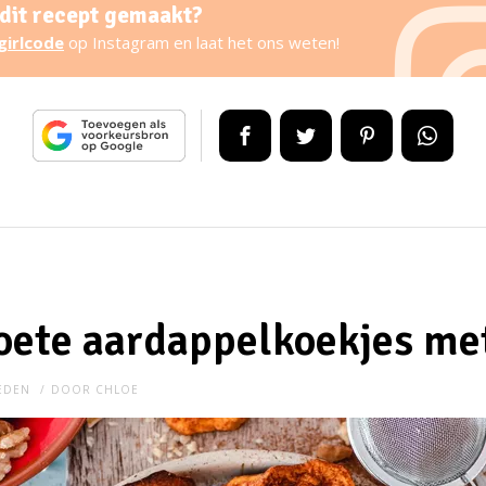
 dit recept gemaakt?
girlcode
op Instagram en laat het ons weten!
oete aardappelkoekjes met
LEDEN
DOOR
CHLOE