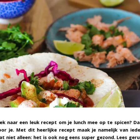
ek naar een leuk recept om je lunch mee op te spicen? Da
oor je. Met dit heerlijke recept maak je namelijk van ied
dat niet alleen: het is ook nog eens super gezond. Lees ger