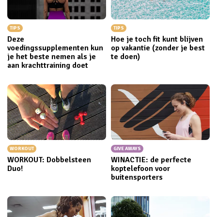
TIPS
TIPS
Deze
Hoe je toch fit kunt blijven
voedingssupplementen kun
op vakantie (zonder je best
je het beste nemen als je
te doen)
aan krachttraining doet
WORKOUT
GIVE AWAYS
WORKOUT: Dobbelsteen
WINACTIE: de perfecte
Duo!
koptelefoon voor
buitensporters