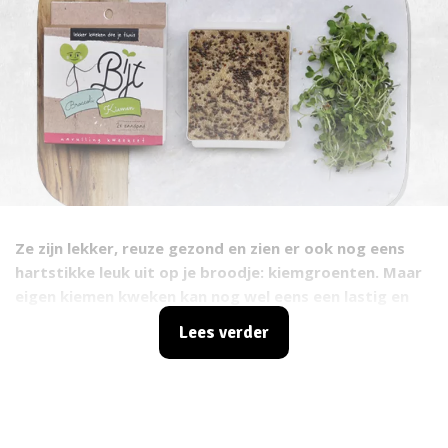
Ze zijn lekker, reuze gezond en zien er ook nog eens
hartstikke leuk uit op je broodje: kiemgroenten. Maar
eigen kiemen kweken kan nog wel eens een lastig en
tijdrovend klusje zijn: wat gebruik je als ondergrond,
Lees verder
en check je elke dag wel even of je zaadjes nog vochtig
genoeg zijn? Gelukkig zijn er nu hele handige
kweeksetjes te koop!