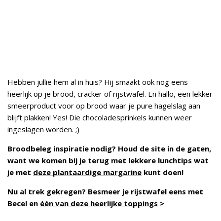
Hebben jullie hem al in huis? Hij smaakt ook nog eens
heerlijk op je brood, cracker of rijstwafel. En hallo, een lekker
smeerproduct voor op brood waar je pure hagelslag aan
blijft plakken! Yes! Die chocoladesprinkels kunnen weer
ingeslagen worden. ;)
Broodbeleg inspiratie nodig? Houd de site in de gaten,
want we komen bij je terug met lekkere lunchtips wat
je met
deze plantaardige margarine
kunt doen!
Nu al trek gekregen? Besmeer je rijstwafel eens met
Becel en
één van deze heerlijke toppings
>