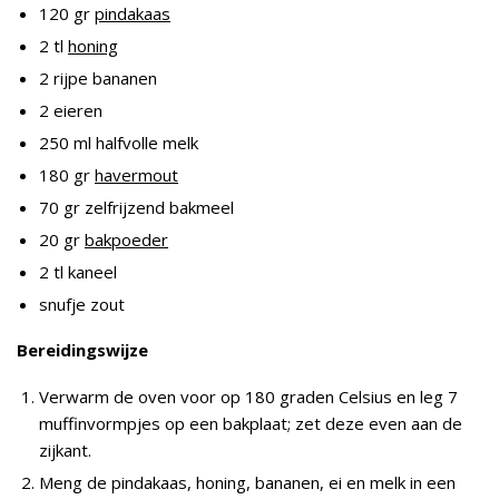
120 gr
pindakaas
2 tl
honing
2 rijpe bananen
2 eieren
250 ml halfvolle melk
180 gr
havermout
70 gr zelfrijzend bakmeel
20 gr
bakpoeder
2 tl kaneel
snufje zout
Bereidingswijze
Verwarm de oven voor op 180 graden Celsius en leg 7
muffinvormpjes op een bakplaat; zet deze even aan de
zijkant.
Meng de pindakaas, honing, bananen, ei en melk in een