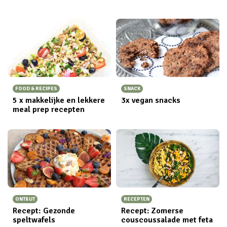
FOOD & RECIPES
SNACK
5 x makkelijke en lekkere
3x vegan snacks
meal prep recepten
ONTBIJT
RECEPTEN
Recept: Gezonde
Recept: Zomerse
speltwafels
couscoussalade met feta