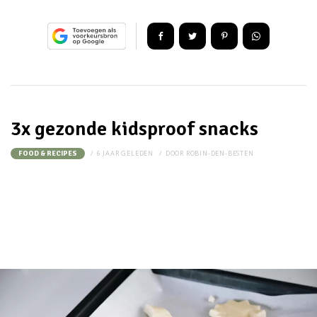
3x gezonde kidsproof snacks
6 JAAR GELEDEN
DOOR
ROBIN-DEN-BESTEN
FOOD & RECIPES