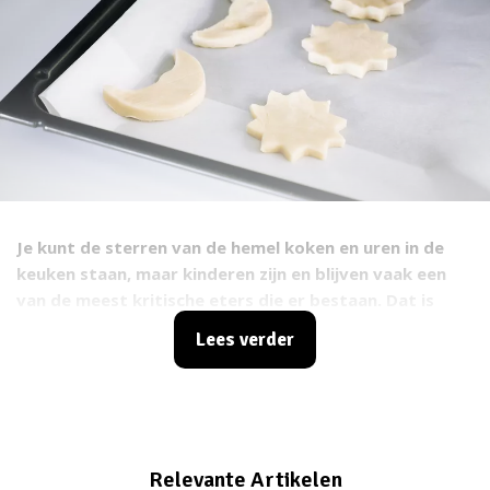
Je kunt de sterren van de hemel koken en uren in de
keuken staan, maar kinderen zijn en blijven vaak een
van de meest kritische eters die er bestaan. Dat is
natuurlijk helemaal niet erg, maar het is wel zo fijn als
Lees verder
je een tijdje in de keuken hebt gestaan en je kids ook
echt genieten van hetgene waar jij je net voor hebt
uitgesloofd. Als het dan tegelijkertijd ook nog een
beetje gezond is, zit je helemaal goed. Daarom zijn we
op zoek gegaan naar gezonde kidsproof snacks. Hier
Relevante Artikelen
scoor jij punten mee. ;)