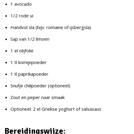
1 avocado
1/2 rode ui
Handvol sla (bijv. romaine of ijsbergsla)
Sap van 1/2 limoen
1 el olijfolie
1 tl komijnpoeder
1 tl paprikapoeder
Snufje chilipoeder (optioneel)
Zout en peper naar smaak
Optioneel: 2 el Griekse yoghurt of salsasaus
Bereidingswijze: