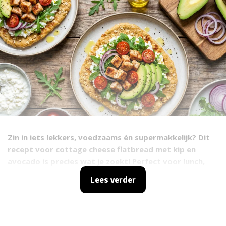
Zin in iets lekkers, voedzaams én supermakkelijk? Dit
recept voor cottage cheese flatbread met kip en
avocado is precies wat je zoekt! Perfect voor lunch,
diner of zelfs als een stevig ontbijt. Deze flatbreads
Lees verder
zijn rijk aan eiwitten dankzij de cottage cheese en kip,
en de avocado zorgt voor gezonde vetten. Ideaal om
je energiek en verzadigd te voelen, zonder uren in de
keuken te staan. Een echte win-win voor iedereen die