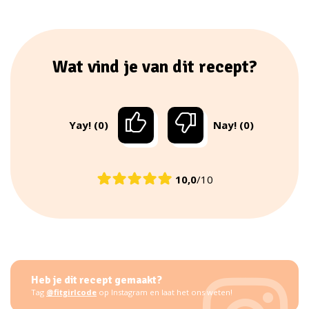
Wat vind je van dit recept?
Yay! (0)
Nay! (0)
10,0
/10
Heb je dit recept gemaakt?
Tag
@fitgirlcode
op Instagram en laat het ons weten!