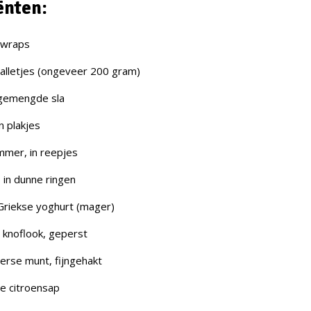
ënten:
 wraps
 balletjes (ongeveer 200 gram)
gemengde sla
n plakjes
mer, in reepjes
, in dunne ringen
riekse yoghurt (mager)
e knoflook, geperst
verse munt, fijngehakt
e citroensap