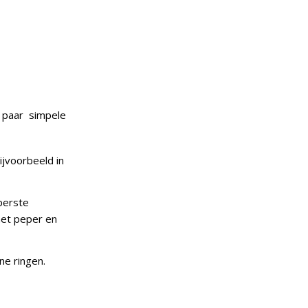
 paar simpele
ijvoorbeeld in
perste
met peper en
ne ringen.