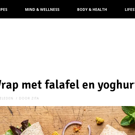
IPES
MIND & WELLNESS
BODY & HEALTH
LIFES
rap met falafel en yoghu
ELEDEN
DOOR
ZITA