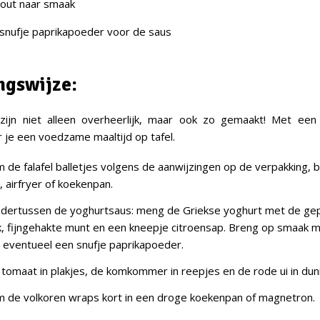
out naar smaak
 snufje paprikapoeder voor de saus
ngswijze:
ijn niet alleen overheerlijk, maar ook zo gemaakt! Met een
 je een voedzame maaltijd op tafel.
de falafel balletjes volgens de aanwijzingen op de verpakking, b
 airfryer of koekenpan.
dertussen de yoghurtsaus: meng de Griekse yoghurt met de ge
k, fijngehakte munt en een kneepje citroensap. Breng op smaak 
n eventueel een snufje paprikapoeder.
 tomaat in plakjes, de komkommer in reepjes en de rode ui in dun
 de volkoren wraps kort in een droge koekenpan of magnetron.