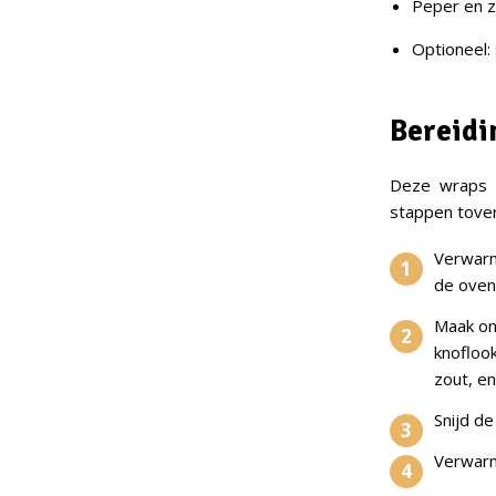
Peper en z
Optioneel:
Bereidi
Deze wraps z
stappen tover
Verwarm 
de oven,
Maak on
knofloo
zout, e
Snijd de
Verwarm