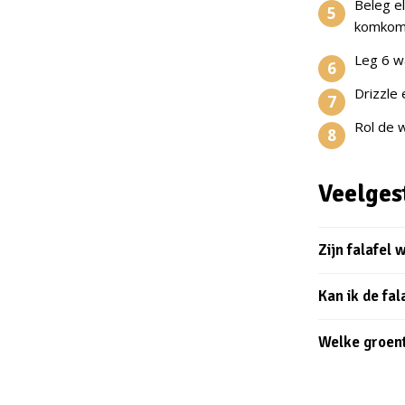
Beleg e
komkomm
Leg 6 wa
Drizzle 
Rol de w
Veelges
Zijn falafel
Kan ik de fa
Welke groent