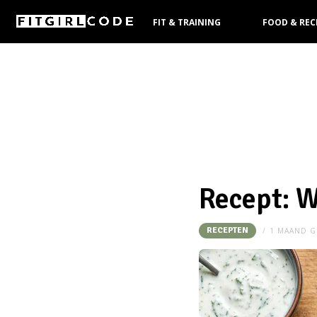
FIT & TRAINING
FOOD & REC
KOOPGIDS
Recept: W
RECEPTEN
1 MAAND G