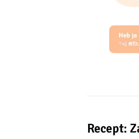
Heb je
Tag
@fit
Recept: Z