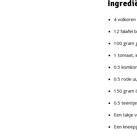
Ingredi
4 volkoren
12 falafel
100 gram 
1 tomaat, i
0.5 komkom
0.5 rode ui
150 gram G
0.5 teentj
Een takje 
Een kneepj