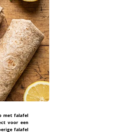
p met falafel
ect voor een
erige falafel