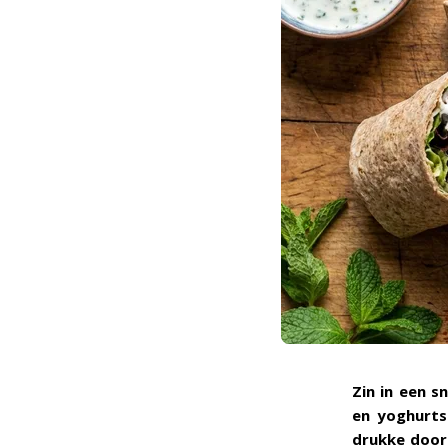
Zin in een s
en yoghurts
drukke doord