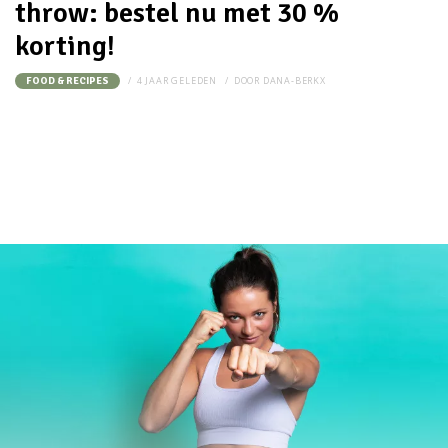
throw: bestel nu met 30 %
korting!
4 JAAR GELEDEN
DOOR
DANA-BERKX
FOOD & RECIPES