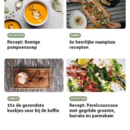
RECEPTEN
DINER
Recept: Romige
6x heerlijke naanpizza
pompoensoep
recepten
SNACK
RECEPTEN
15x de gezondste
Recept: Parelcouscous
koekjes voor bij de koffie
met gegrilde groente,
burrata en parmaham