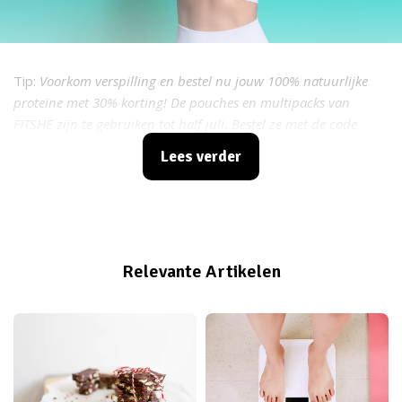
Tip:
Voorkom verspilling en bestel nu jouw 100% natuurlijke
proteïne met 30% korting! De pouches en multipacks van
FITSHE zijn te gebruiken tot half juli. Bestel ze met de code
GIVEME30 - grijp je kans voordat het te laat is.
Lees verder
Relevante Artikelen