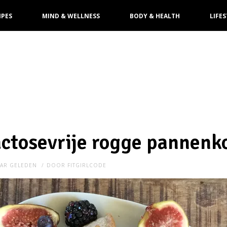
IPES
MIND & WELLNESS
BODY & HEALTH
LIFES
actosevrije rogge pannen
AAR GELEDEN
DOOR
FITGIRLCODE