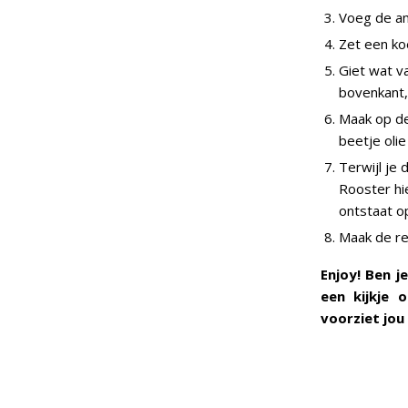
Voeg de am
Zet een ko
Giet wat v
bovenkant,
Maak op de
beetje olie
Terwijl je
Rooster hie
ontstaat o
Maak de re
Enjoy! Ben 
een kijkje
voorziet jou 