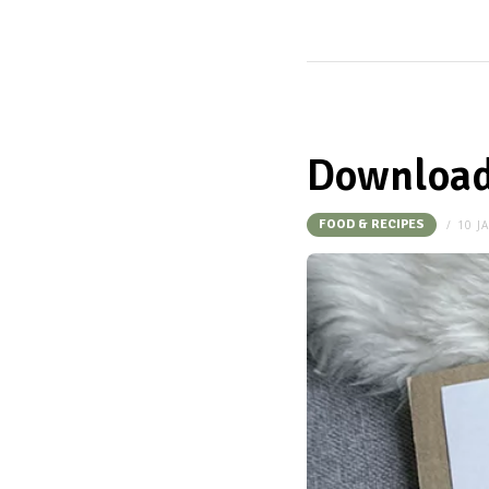
Download:
FOOD & RECIPES
10 J