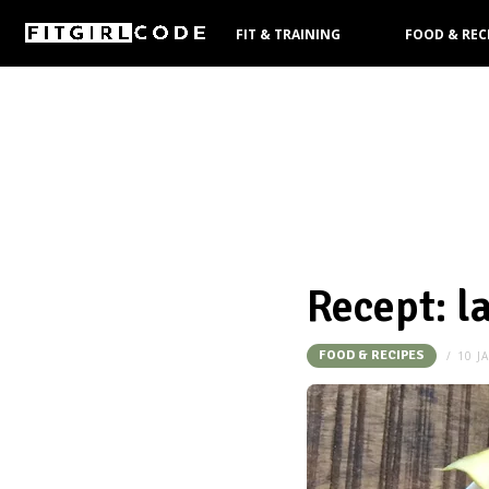
FIT & TRAINING
FOOD & REC
KOOPGIDS
Recept: l
FOOD & RECIPES
10 J