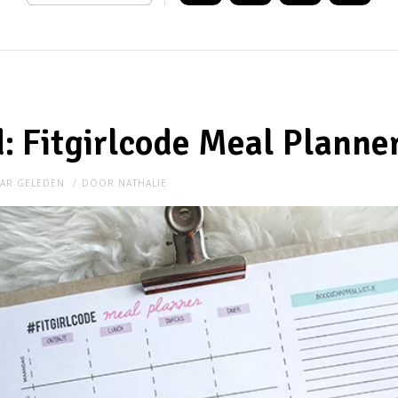
 Fitgirlcode Meal Planne
AAR GELEDEN
DOOR
NATHALIE