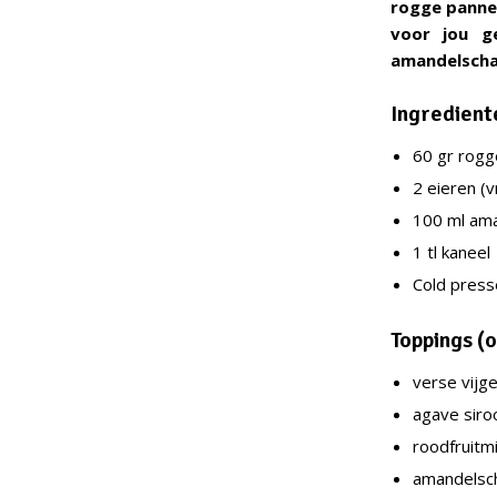
rogge pannen
voor jou g
amandelschaa
Ingrediente
60 gr rogg
2 eieren (vr
100 ml ama
1 tl kaneel
Cold press
Toppings (
verse vijg
agave siro
roodfruitm
amandelsc