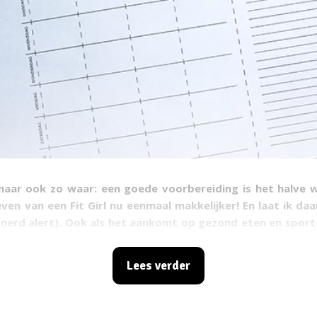
maar ook zo waar: een goede voorbereiding is het halve w
ven van een Fit Girl nu eenmaal makkelijker! En laat ik daa
 (nerd alert). Ook als het aankomt op gezond eten en sport
ey
. Om jou een duwtje in de goede richting te geven heb 
table Fitgirlcode Meal Planner voor je gemaakt! Handig!
Lees verder