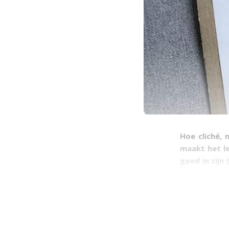
Hoe clich
é
, 
maakt het le
goed in zijn
en routine
k
handige prin