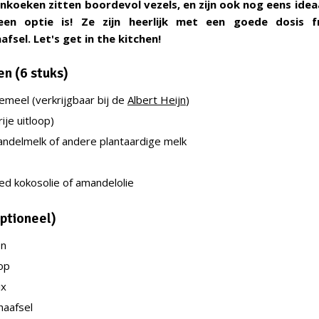
koeken zitten boordevol vezels, en zijn ook nog eens ideaa
een optie is! Ze zijn heerlijk met een goede dosis f
fsel. Let's get in the kitchen!
n (6 stuks)
emeel (
verkrijgbaar bij de
Albert Heijn
)
ije uitloop)
ndelmelk of andere plantaardige melk
ed kokosolie of amandelolie
optioneel)
en
op
ix
haafsel