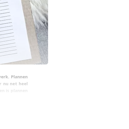
erk. Plannen
r nu net heel
en is plannen
ik een super