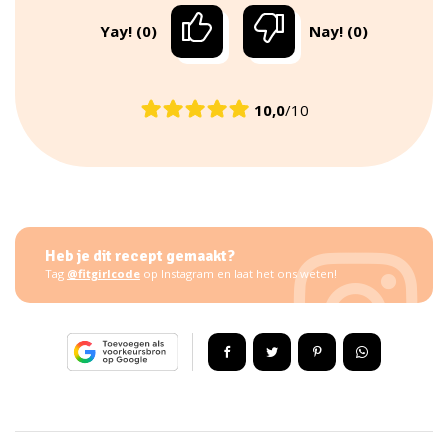
Yay! (0)
Nay! (0)
10,0
/10
Heb je dit recept gemaakt?
Tag
@fitgirlcode
op Instagram en laat het ons weten!