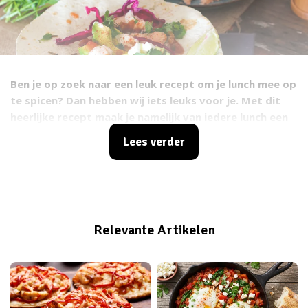
Ben je op zoek naar een leuk recept om je lunch mee op
te spicen? Dan hebben wij iets leuks voor je. Met dit
heerlijke recept maak je namelijk van iedere lunch een
feestje. En dat niet alleen: het is ook nog eens super
Lees verder
gezond. Lees gerust even mee, want zo maak je een
bietenwrap met zalm en avocado.
Relevante Artikelen