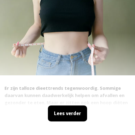
Er zijn talloze dieettrends tegenwoordig. Sommige
daarvan kunnen daadwerkelijk helpen om afvallen en
gezonder te eten. Maar er zitten ook een hoop diëten
tussen die lang niet zo gezond zijn als je denkt. Sterker
Lees verder
nog, sommige dieettrends zijn ronduit gevaarlijk!