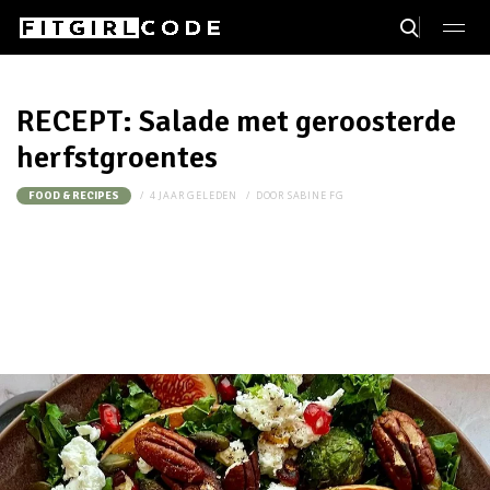
RECEPT: Salade met geroosterde
herfstgroentes
4 JAAR GELEDEN
DOOR
SABINE FG
FOOD & RECIPES