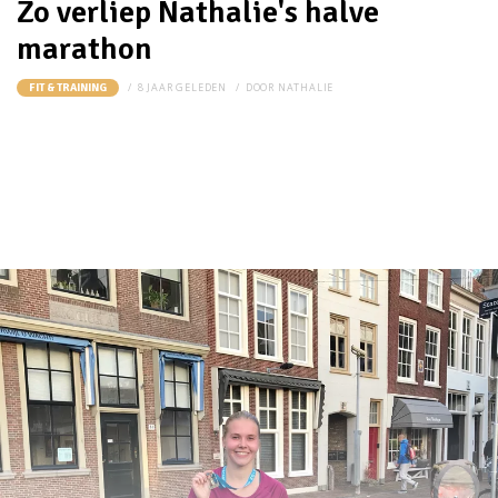
Zo verliep Nathalie's halve
marathon
8 JAAR GELEDEN
DOOR
NATHALIE
FIT & TRAINING