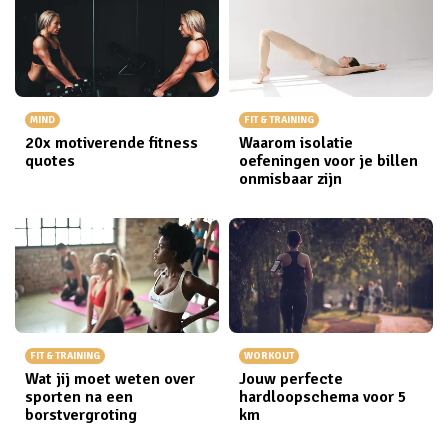
MIND
FIT & TRAINING
20x motiverende fitness
Waarom isolatie
quotes
oefeningen voor je billen
onmisbaar zijn
FIT & TRAINING
WORKOUT
Wat jij moet weten over
Jouw perfecte
sporten na een
hardloopschema voor 5
borstvergroting
km