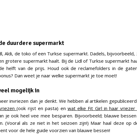
 de duurdere supermarkt
dl, Aldi, de toko of een Turkse supermarkt. Dadels, bijvoorbeeld, 
een grotere supermarkt haalt. Bij de Lidl of Turkse supermarkt ha
de helft van de prijs. Houd ook de reclamefolders in de gaten
bonus? Dan weet je naar welke supermarkt je toe moet!
veel mogelijk in
meer invriezen dan je denkt. We hebben al artikelen gepubliceer
 vriezen
(ook rijst en pasta) en
wat elke Fit Girl in haar vriez
kan je ook heel vee mee besparen. Bijvoorbeeld; blauwe bessen 
. (Vooral als ze niet in het seizoen zijn!) Maar haal deze op d
e bent voor de hele guide voorzien van blauwe bessen!