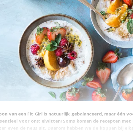
on van een Fit Girl is natuurlijk gebalanceerd, maar één vo
sentieel voor ons: eiwitten! Soms komen de recepten met t
ter even de neus uit. Daarom hebben we de koppen bij elk