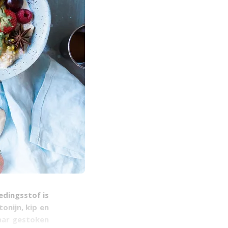
edingsstof is
onijn, kip en
aar gestoken