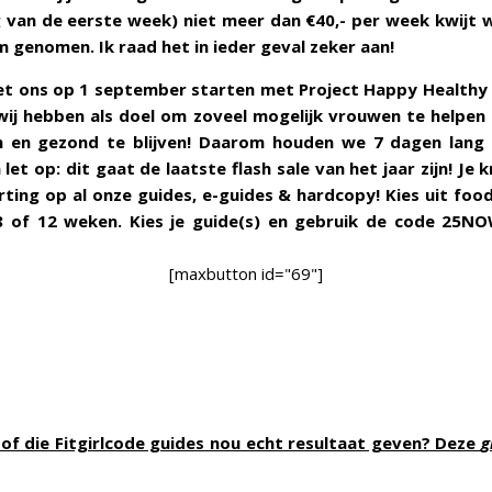
 van de eerste week) niet meer dan €40,- per week kwijt w
m genomen. Ik raad het in ieder geval zeker aan!
met ons op 1 september starten met Project Happy Healthy
ij hebben als doel om zoveel mogelijk vrouwen te helpen 
en en gezond te blijven! Daarom houden we 7 dagen lan
n let op: dit gaat de
laatste flash sale
van het jaar zijn! Je 
ting op al onze guides, e-guides & hardcopy! Kies uit fo
8 of 12 weken. Kies je guide(s) en gebruik de code 25N
[maxbutton id="69"]
n of die Fitgirlcode guides nou echt resultaat geven? Deze
g