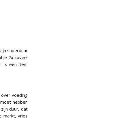
zijn superduur
al je 2x zoveel
! Is een item
d over
voeding
er moet hebben
zijn duur, dat
e markt, vries