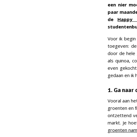
een nier mo
paar maande
de
Happy 
studentenbud
Voor ik begin
toegeven: de
door de hele 
als quinoa, c
even gekocht 
gedaan en ik 
1. Ga naar
Vooral aan het
groenten en fr
ontzettend ve
markt. Je hoe
groenten name