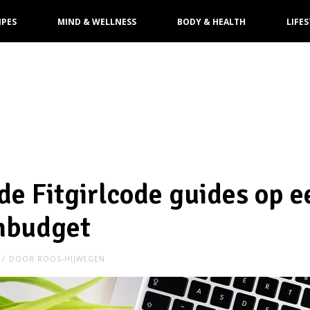
IPES
MIND & WELLNESS
BODY & HEALTH
LIFES
 de Fitgirlcode guides op e
nbudget
DOOR
ROOS-HIJWEGEN