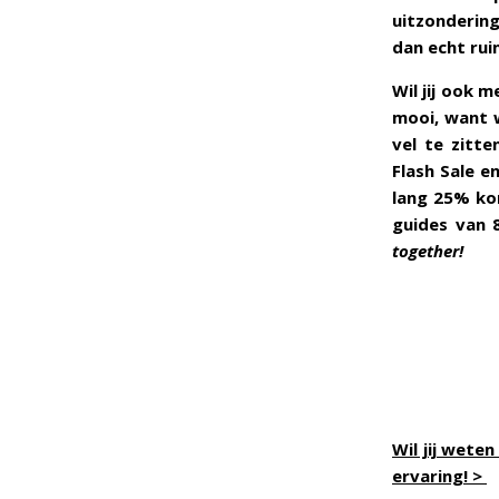
uitzondering
dan echt rui
Wil jij ook 
mooi, want w
vel te zitt
Flash Sale e
lang 25% kor
guides van 
together!
Wil jij wete
ervaring! >