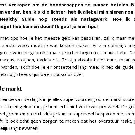
est verkopen om de boodschappen te kunnen betalen. N
n verder, ben ik
8 kilo lichter
, heb ik allebei mijn nieren nog
Healthy Guide
nog steeds als naslagwerk. Hoe ik 
get heb kunnen doen? Ik geef je hier tips!
 met tips hoe je het meeste geld kan besparen, zal ik maar m
 eerste week moet je wat kosten maken. Er zijn sommige ing
guide worden gebruikt, maar je in het begin niet in huis hebt. D
ouscous, rozijnen, dadels etc. Ze zijn absoluut niet duur, maar
worden. Toch doe je er ontzettend lang mee. Ik heb de guide 
heb nog steeds quinoa en couscous over.
 de markt
 einde van de dag kun je alles supervoordelig op de markt scoren!
uit in, en geloof me, je bent echt niet veel kwijt per week. De g
el groenten en fruit, dus je kunt al superveel besparen met een 
ft je ook echt geen zorgen te maken dat het overstuur raakt, j
lijk lang bewaren
!