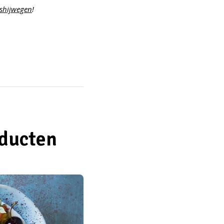
shijwegen
!
oducten