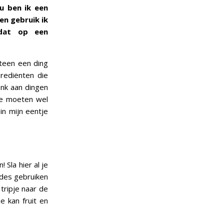
u ben ik een
 en gebruik ik
dat op een
eteen een ding
rediënten die
enk aan dingen
 ze moeten wel
in mijn eentje
 Sla hier al je
uides gebruiken
tripje naar de
e kan fruit en