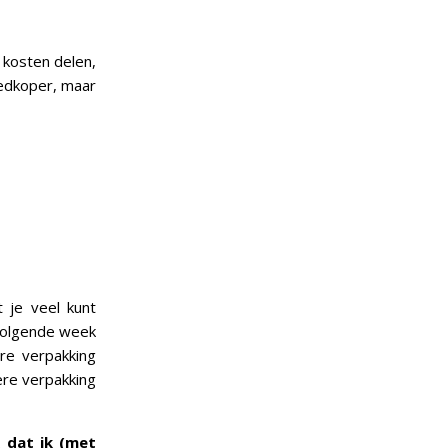
 kosten delen,
oedkoper, maar
 je veel kunt
 volgende week
re verpakking
ere verpakking
k dat ik (met