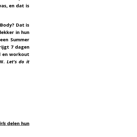
as, en dat is
 Body? Dat is
lekker in hun
g een Summer
krijgt 7 dagen
od en workout
OW.
Let's do it
irls
delen hun