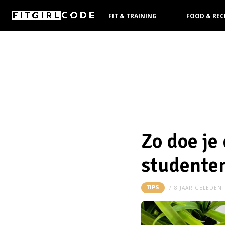
FIT & TRAINING
FOOD & REC
KOOPGIDS
Zo doe je
studente
TIPS
8 JAAR GELEDEN