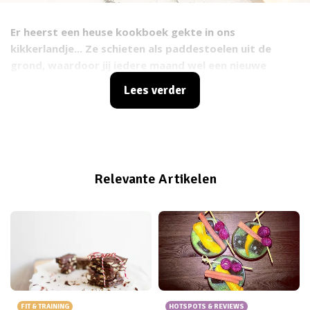
Er heerst een heuse kookboek gekte in ons
kikkerlandje... Ze schieten als paddestoelen uit de
grond, waardoor jij iedere maand wel een nieuwe
boekenplank in je muur kunt tikken. Afgelopen tijd zijn
Lees verder
er weer een hoop nieuwe kookboeken in het leven
geroepen, en vandaag deel ik de acht coolste
exemplaren die echte aanraders zijn! Hebben, hebben!
Relevante Artikelen
FIT & TRAINING
HOTSPOTS & REVIEWS