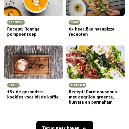
RECEPTEN
DINER
Recept: Romige
6x heerlijke naanpizza
pompoensoep
recepten
SNACK
RECEPTEN
15x de gezondste
Recept: Parelcouscous
koekjes voor bij de koffie
met gegrilde groente,
burrata en parmaham
Terug naar boven