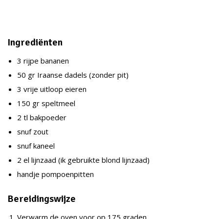
Ingrediënten
3 rijpe bananen
50 gr Iraanse dadels (zonder pit)
3 vrije uitloop eieren
150 gr speltmeel
2 tl bakpoeder
snuf zout
snuf kaneel
2 el lijnzaad (ik gebruikte blond lijnzaad)
handje pompoenpitten
Bereidingswijze
Verwarm de oven voor op 175 graden.