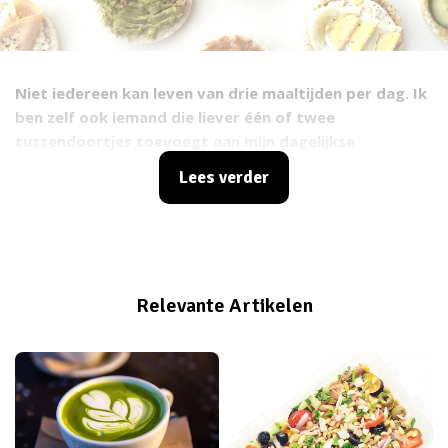
Niet iedereen kan leven van drie maaltijden per dag. Ik
ben zelf ook iemand die liever één of twee
tussendoortjes toevoegt aan mijn dagelijkse
eetschema. Maar het tussendoortjesschap in de
Lees verder
supermarkt biedt nou ook niet echt veel uitkomst:
daar liggen alleen maar granenrepen en koekjes
bomvol suiker. Wat zijn dan wel gezonde varianten om
tussendoor te kunnen snacken?
Relevante Artikelen