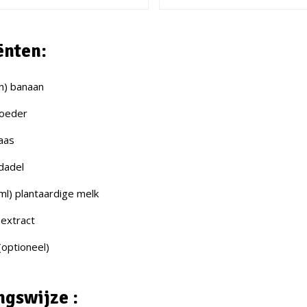
ënten:
n) banaan
poeder
kaas
dadel
ml) plantaardige melk
e-extract
 (optioneel)
ngswijze :