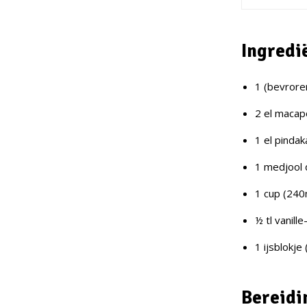
Ingredi
1 (bevrore
2 el maca
1 el pinda
1 medjool 
1 cup (240
½ tl vanill
1 ijsblokje
Bereidi