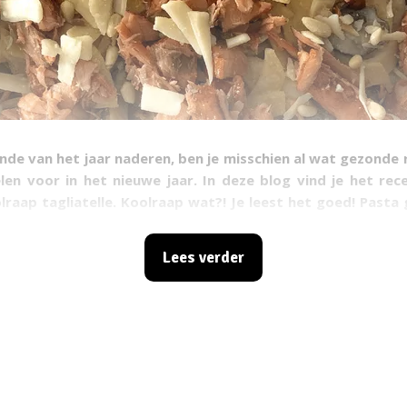
nde van het jaar naderen, ben je misschien al wat gezonde
en voor in het nieuwe jaar. In deze blog vind je het rec
olraap tagliatelle. Koolraap wat?! Je leest het goed! Past
n-win situatie. Gezond, én mega lekker!
Lees verder