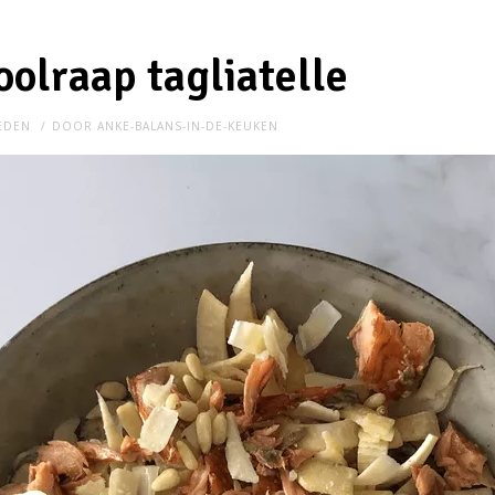
oolraap tagliatelle
LEDEN
DOOR
ANKE-BALANS-IN-DE-KEUKEN