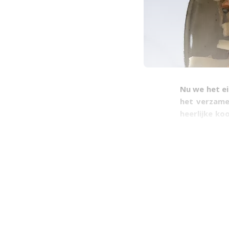
Nu we het ei
het verzamel
heerlijke ko
groenten. Wi