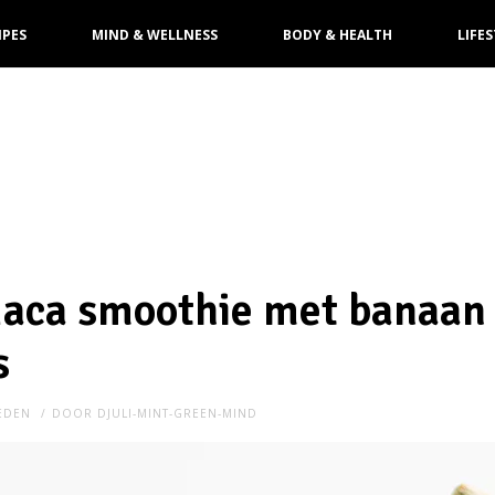
IPES
MIND & WELLNESS
BODY & HEALTH
LIFES
Maca smoothie met banaan
s
LEDEN
DOOR
DJULI-MINT-GREEN-MIND