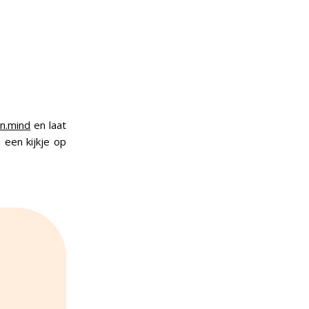
n.mind
en laat
 een kijkje op