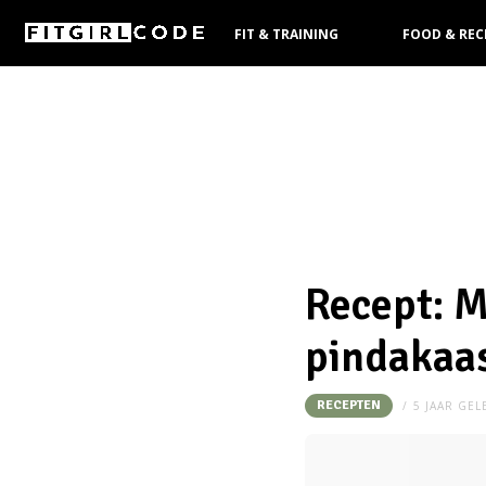
FIT & TRAINING
FOOD & REC
KOOPGIDS
Recept: 
pindakaa
RECEPTEN
5 JAAR GE