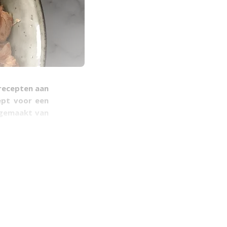
 recepten aan
ept voor een
a gemaakt van