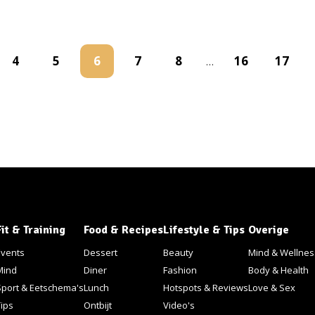
4
5
6
7
8
16
17
…
Fit & Training
Food & Recipes
Lifestyle & Tips
Overige
Events
Dessert
Beauty
Mind & Wellnes
Mind
Diner
Fashion
Body & Health
Sport & Eetschema's
Lunch
Hotspots & Reviews
Love & Sex
Tips
Ontbijt
Video's