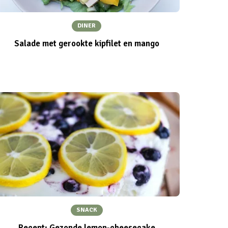
DINER
Salade met gerookte kipfilet en mango
SNACK
Recept: Gezonde lemon-cheesecake