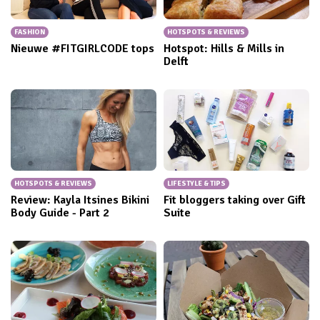
FASHION
HOTSPOTS & REVIEWS
Nieuwe #FITGIRLCODE tops
Hotspot: Hills & Mills in
Delft
HOTSPOTS & REVIEWS
LIFESTYLE & TIPS
Review: Kayla Itsines Bikini
Fit bloggers taking over Gift
Body Guide - Part 2
Suite