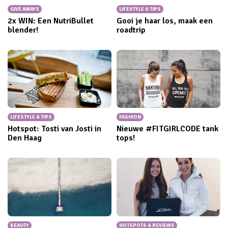
GIVE AWAYS
LIFESTYLE & TIPS
2x WIN: Een NutriBullet
Gooi je haar los, maak een
blender!
roadtrip
LIFESTYLE & TIPS
FASHION
Hotspot: Tosti van Josti in
Nieuwe #FITGIRLCODE tank
Den Haag
tops!
BEAUTY
HOTSPOTS & REVIEWS