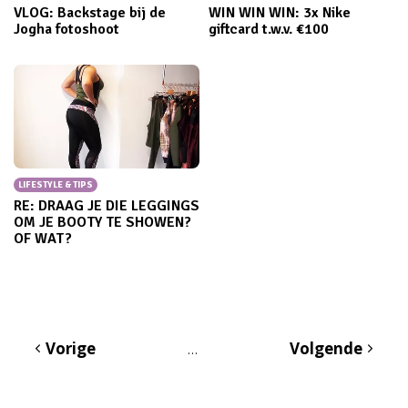
VLOG: Backstage bij de
WIN WIN WIN: 3x Nike
Jogha fotoshoot
giftcard t.w.v. €100
LIFESTYLE & TIPS
RE: DRAAG JE DIE LEGGINGS
OM JE BOOTY TE SHOWEN?
OF WAT?
Vorige
Volgende
…