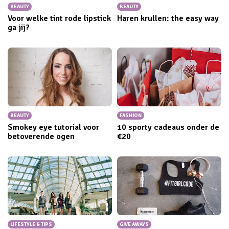
BEAUTY
BEAUTY
Voor welke tint rode lipstick
Haren krullen: the easy way
ga jij?
BEAUTY
FASHION
Smokey eye tutorial voor
10 sporty cadeaus onder de
betoverende ogen
€20
LIFESTYLE & TIPS
GIVE AWAYS