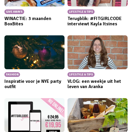
GIVE AWAYS
LIFESTYLE & TIPS
WINACTIE: 3 maanden
Terugblik: #FITGIRLCODE
BoxBites
interviewt Kayla Itsines
FASHION
LIFESTYLE & TIPS
Inspiratie voor je NYE party
VLOG: een weekje uit het
outfit
leven van Aranka