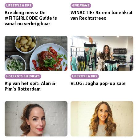
LIFESTYLE & TIPS
GIVE AWAYS
Breaking news: De
WINACTIE: 3x een lunchkrat
#FITGIRLCODE Guide is
van Rechtstreex
vanaf nu verkrijgbaar
HOTSPOTS & REVIEWS
LIFESTYLE & TIPS
Kip van het spit: Alan &
VLOG: Jogha pop-up sale
Pim's Rotterdam