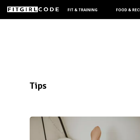
FIT & TRAINING
FOOD & REC
KOOPGIDS
Tips