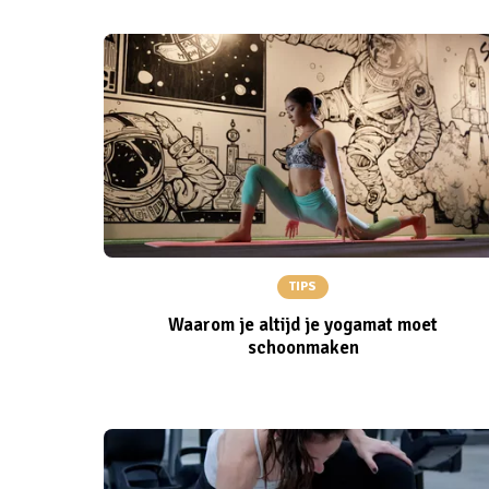
TIPS
Waarom je altijd je yogamat moet
schoonmaken