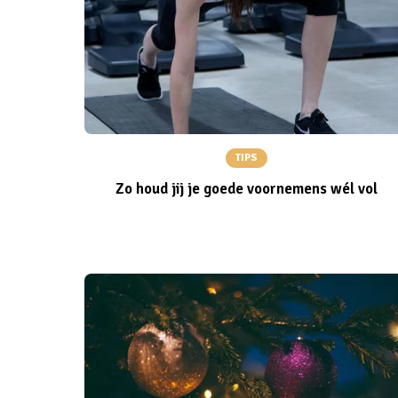
TIPS
Zo houd jij je goede voornemens wél vol