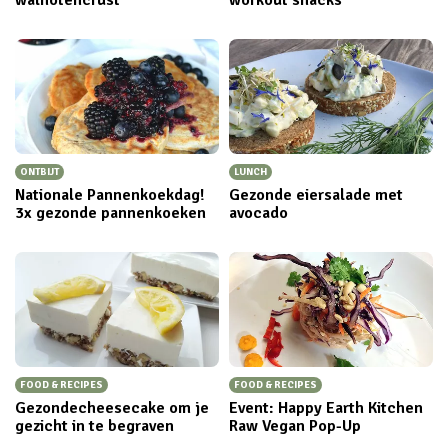
walnotencrust
workout snacks
ONTBIJT
LUNCH
Nationale Pannenkoekdag!
Gezonde eiersalade met
3x gezonde pannenkoeken
avocado
FOOD & RECIPES
FOOD & RECIPES
Gezondecheesecake om je
Event: Happy Earth Kitchen
gezicht in te begraven
Raw Vegan Pop-Up