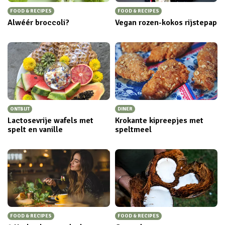
FOOD & RECIPES
FOOD & RECIPES
Alwéér broccoli?
Vegan rozen-kokos rijstepap
ONTBIJT
DINER
Lactosevrije wafels met
Krokante kipreepjes met
spelt en vanille
speltmeel
FOOD & RECIPES
FOOD & RECIPES